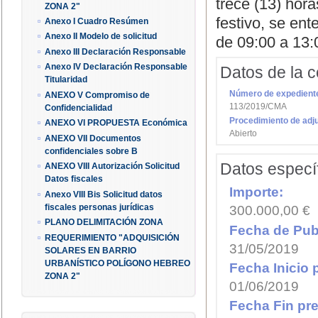
trece (13) hor
ZONA 2"
festivo, se ent
Anexo I Cuadro Resúmen
Anexo II Modelo de solicitud
de 09:00 a 13:
Anexo III Declaración Responsable
Anexo IV Declaración Responsable
Datos de la c
Titularidad
Número de expedient
ANEXO V Compromiso de
113/2019/CMA
Confidencialidad
Procedimiento de adj
ANEXO VI PROPUESTA Económica
Abierto
ANEXO VII Documentos
confidenciales sobre B
Datos específ
ANEXO VIII Autorización Solicitud
Datos fiscales
Importe:
Anexo VIII Bis Solicitud datos
300.000,00 €
fiscales personas jurídicas
PLANO DELIMITACIÓN ZONA
Fecha de Publ
REQUERIMIENTO "ADQUISICIÓN
31/05/2019
SOLARES EN BARRIO
URBANÍSTICO POLÍGONO HEBREO
Fecha Inicio 
ZONA 2"
01/06/2019
Fecha Fin pre