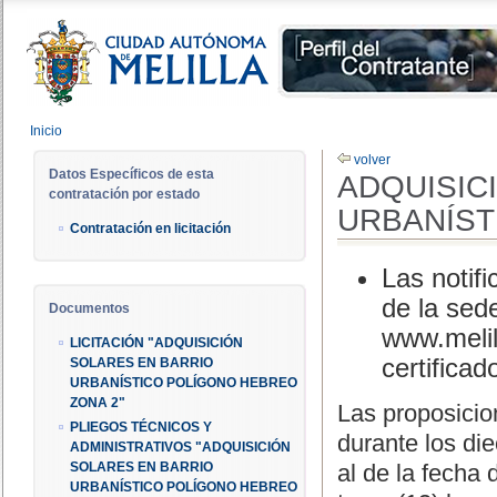
Inicio
volver
Datos Específicos de esta
ADQUISIC
contratación por estado
URBANÍST
Contratación en licitación
Las notifi
de la sed
Documentos
www.melil
LICITACIÓN "ADQUISICIÓN
certificad
SOLARES EN BARRIO
URBANÍSTICO POLÍGONO HEBREO
ZONA 2"
Las proposicio
PLIEGOS TÉCNICOS Y
durante los die
ADMINISTRATIVOS "ADQUISICIÓN
SOLARES EN BARRIO
al de la fecha
URBANÍSTICO POLÍGONO HEBREO