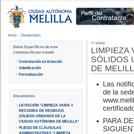
Inicio
->
Destacados
volver
Datos Específicos de esta
LIMPIEZA
contratación por estado
SÓLIDOS 
Contratación en licitación
DE MELIL
Adjudicación
Formalización
Las notifi
de la sed
Documentos
www.melil
LICITACIÓN "LIMPIEZA VARIA Y
certificad
RECOGIDA DE RESIDUOS
SÓLIDOS URBANOS DE LA
PARA DE
CIUDAD AUTÓNOMA DE MELILLA"
SIGUIEN
PLIEGO DE CLÁUSULAS
ADMINISTRATIVAS "LIMPIEZA