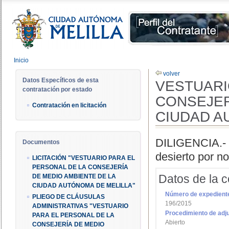
Inicio
volver
Datos Específicos de esta
VESTUARI
contratación por estado
CONSEJER
Contratación en licitación
CIUDAD A
DILIGENCIA.- 
Documentos
desierto por n
LICITACIÓN "VESTUARIO PARA EL
PERSONAL DE LA CONSEJERÍA
Datos de la c
DE MEDIO AMBIENTE DE LA
CIUDAD AUTÓNOMA DE MELILLA"
Número de expedient
PLIEGO DE CLÁUSULAS
196/2015
ADMINISTRATIVAS "VESTUARIO
Procedimiento de adj
PARA EL PERSONAL DE LA
Abierto
CONSEJERÍA DE MEDIO