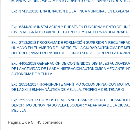
50 AÑOS DE UN APARCAMIENTO CUBIERTO EN EL BARRIO INDUSTRIA
Exp. 37415/2018. ENAJENACIÓN DE LA FINCA MUNICIPAL EN EXPLA
Exp. 8344/2018 INSTALACIÓN Y PUESTA EN FUNCIONAMIENTO DE UN 
CINEMATOGRÁFICO PARA EL TEATRO KURSAAL FERNANDO ARRABAL
Exp. 2713/2018 PROGRAMA DE FORMACIÓN SUPERIOR Y RECUPERAC
HUMANO EN EL ÁMBITO DE LAS TIC EN LA CIUDAD AUTÓNOMA DE ME
DEL PROGRAMA OPERATIVO DEL FONDO SOCIAL EUROPEO 2014-202
Exp. 4406/2018 GENERACIÓN DE CONTENIDOS DIGITALES AUDIOVISU
DE LA ACTIVIDAD DE LA ADMINISTRACIÓN AUTONÓMICA MEDIANTE IN
AUTÓNOMA DE MELILLA
Exp. 26514/2017 TRANSPORTE MARÍTIMO (GOLONDRINA) CON MOTIV
DE LA XXII SEMANA NÁUTICA DE MELILLA, TROFEO V CENTENARIO
Exp. 25923/2017 CURSOS DE VELA NECESARIOS PARA EL DESARRO
DEPORTIVO DENOMINADO VELA ESCOLAR Y ADAPTADA DE LA CIUDA
MELILLA
Página
1
de 5, 45 contenidos