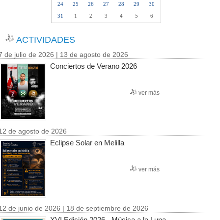
24
25
26
27
28
29
30
31
1
2
3
4
5
6
ACTIVIDADES
7 de julio de 2026 | 13 de agosto de 2026
Conciertos de Verano 2026
ver más
12 de agosto de 2026
Eclipse Solar en Melilla
ver más
12 de junio de 2026 | 18 de septiembre de 2026
XVI Edición 2026 - Música a la Luna