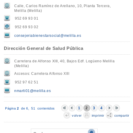
Calle, Carlos Ramírez de Arellano, 10, Planta Tercera,
Melilla (Melilla)
952 69 93 01
952 69 93 02
consejeriabienestarsocial@melilla.es
Dirección General de Salud Pública
Carretera de Alfonso XIII, 40, Bajos Edf. Logüeno Melilla
(Melilla)
Accesos: Carretera Alfonso XIII
952 97 62 51
nmarti01@melilla.es
1
2
3
4
Página
2
de 6,
51 contenidos
volver
imprimir
compartir