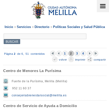
Inicio
Servicios
Directorio
Políticas Sociales y Salud Pública
1
2
3
4
Página
2
de 6,
51 contenidos
volver
imprimir
compartir
Centro de Menores La Purísima
Fuerte de la Purísima, Melilla (Melilla)
952 11 60 37
consejeriabienestarsocial@melilla.es
Centro de Servicio de Ayuda a Domicilio