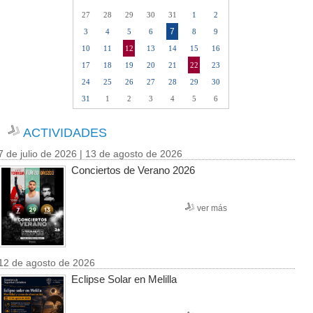
27
28
29
30
31
1
2
7
3
4
5
6
8
9
10
11
12
13
14
15
16
17
18
19
20
21
22
23
24
25
26
27
28
29
30
31
1
2
3
4
5
6
ACTIVIDADES
7 de julio de 2026 | 13 de agosto de 2026
Conciertos de Verano 2026
ver más
12 de agosto de 2026
Eclipse Solar en Melilla