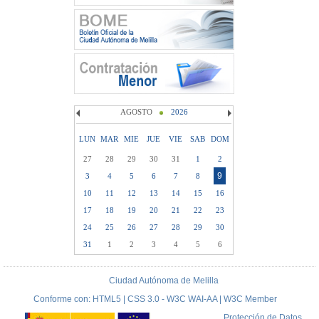
AGOSTO
2026
LUN
MAR
MIE
JUE
VIE
SAB
DOM
27
28
29
30
31
1
2
9
3
4
5
6
7
8
10
11
12
13
14
15
16
17
18
19
20
21
22
23
24
25
26
27
28
29
30
31
1
2
3
4
5
6
Ciudad Autónoma de Melilla
Conforme con: HTML5 | CSS 3.0 - W3C WAI-AA | W3C Member
Protección de Datos