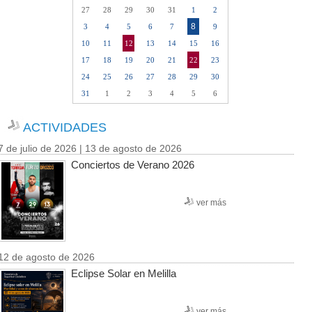
27
28
29
30
31
1
2
8
3
4
5
6
7
9
10
11
12
13
14
15
16
17
18
19
20
21
22
23
24
25
26
27
28
29
30
31
1
2
3
4
5
6
ACTIVIDADES
7 de julio de 2026 | 13 de agosto de 2026
Conciertos de Verano 2026
ver más
12 de agosto de 2026
Eclipse Solar en Melilla
ver más