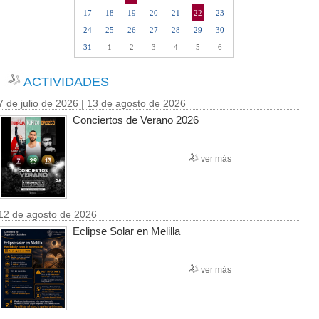
17
18
19
20
21
22
23
24
25
26
27
28
29
30
31
1
2
3
4
5
6
ACTIVIDADES
7 de julio de 2026 | 13 de agosto de 2026
Conciertos de Verano 2026
ver más
12 de agosto de 2026
Eclipse Solar en Melilla
ver más