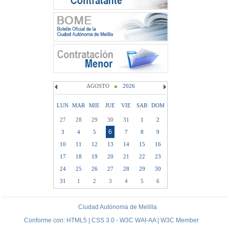
AGOSTO
2026
LUN
MAR
MIE
JUE
VIE
SAB
DOM
27
28
29
30
31
1
2
6
3
4
5
7
8
9
10
11
12
13
14
15
16
17
18
19
20
21
22
23
24
25
26
27
28
29
30
31
1
2
3
4
5
6
Ciudad Autónoma de Melilla
Conforme con: HTML5 | CSS 3.0 - W3C WAI-AA | W3C Member