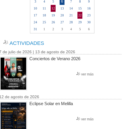
6
3
4
5
7
8
9
10
11
12
13
14
15
16
17
18
19
20
21
22
23
24
25
26
27
28
29
30
31
1
2
3
4
5
6
ACTIVIDADES
7 de julio de 2026 | 13 de agosto de 2026
Conciertos de Verano 2026
ver más
12 de agosto de 2026
Eclipse Solar en Melilla
ver más