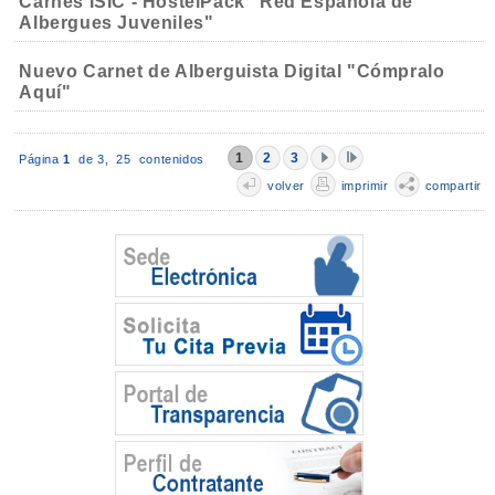
Carnés ISIC - HostelPack "Red Española de
Albergues Juveniles"
Nuevo Carnet de Alberguista Digital "Cómpralo
Aquí"
1
2
3
Página
1
de 3,
25 contenidos
volver
imprimir
compartir