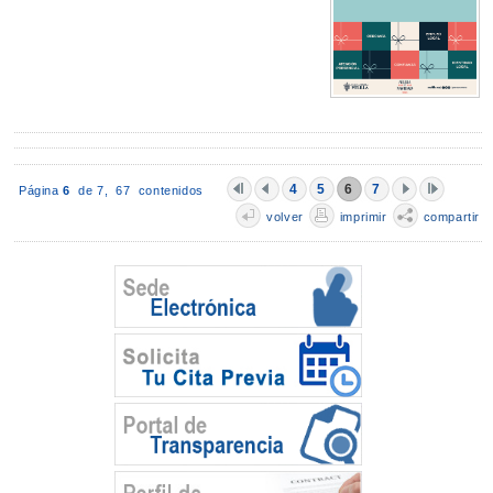
4
5
6
7
Página
6
de 7,
67 contenidos
volver
imprimir
compartir