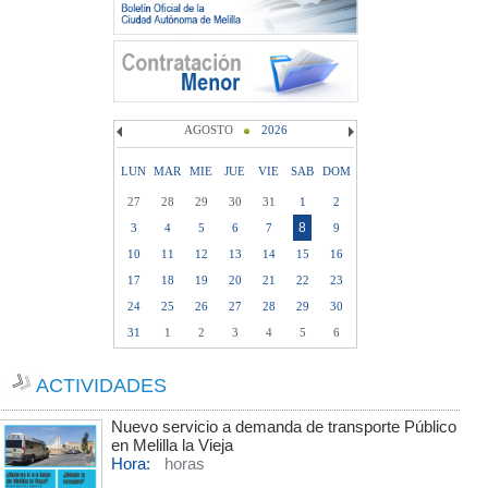
AGOSTO
2026
LUN
MAR
MIE
JUE
VIE
SAB
DOM
27
28
29
30
31
1
2
8
3
4
5
6
7
9
10
11
12
13
14
15
16
17
18
19
20
21
22
23
24
25
26
27
28
29
30
31
1
2
3
4
5
6
ACTIVIDADES
Nuevo servicio a demanda de transporte Público
en Melilla la Vieja
Hora:
horas