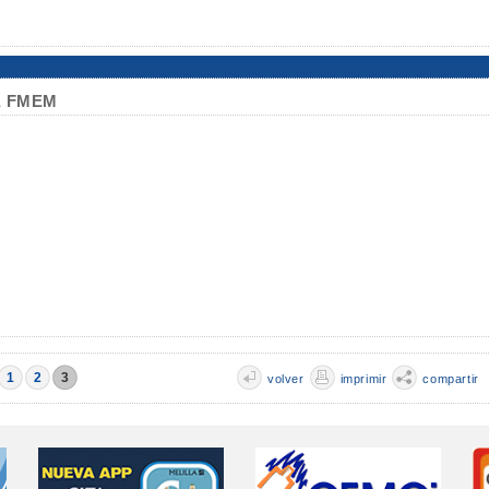
na FMEM
1
2
3
volver
imprimir
compartir