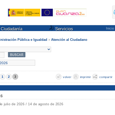
Ciudadanía
Servicios
Inicio
nistración Pública e Igualdad
Atención al Ciudadano
1
2
3
volver
imprimir
compartir
26
de julio de 2026 / 14 de agosto de 2026