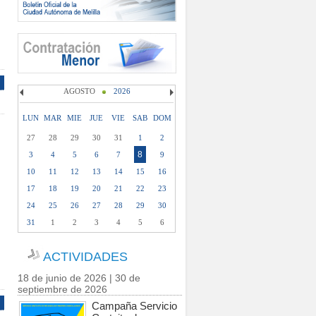
AGOSTO
2026
LUN
MAR
MIE
JUE
VIE
SAB
DOM
27
28
29
30
31
1
2
8
3
4
5
6
7
9
10
11
12
13
14
15
16
17
18
19
20
21
22
23
24
25
26
27
28
29
30
31
1
2
3
4
5
6
ACTIVIDADES
18 de junio de 2026 | 30 de
septiembre de 2026
Campaña Servicio