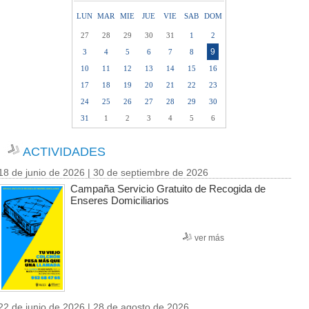
LUN
MAR
MIE
JUE
VIE
SAB
DOM
27
28
29
30
31
1
2
9
3
4
5
6
7
8
10
11
12
13
14
15
16
17
18
19
20
21
22
23
24
25
26
27
28
29
30
31
1
2
3
4
5
6
ACTIVIDADES
18 de junio de 2026 | 30 de septiembre de 2026
Campaña Servicio Gratuito de Recogida de
Enseres Domiciliarios
ver más
22 de junio de 2026 | 28 de agosto de 2026