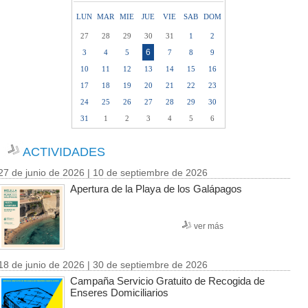
LUN
MAR
MIE
JUE
VIE
SAB
DOM
27
28
29
30
31
1
2
6
3
4
5
7
8
9
10
11
12
13
14
15
16
17
18
19
20
21
22
23
24
25
26
27
28
29
30
31
1
2
3
4
5
6
ACTIVIDADES
27 de junio de 2026 | 10 de septiembre de 2026
Apertura de la Playa de los Galápagos
ver más
18 de junio de 2026 | 30 de septiembre de 2026
Campaña Servicio Gratuito de Recogida de
Enseres Domiciliarios