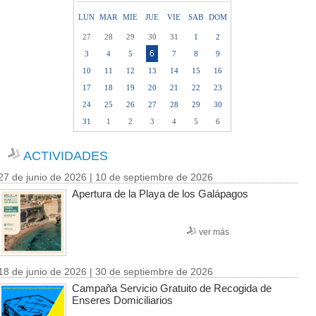
LUN
MAR
MIE
JUE
VIE
SAB
DOM
27
28
29
30
31
1
2
6
3
4
5
7
8
9
10
11
12
13
14
15
16
17
18
19
20
21
22
23
24
25
26
27
28
29
30
31
1
2
3
4
5
6
ACTIVIDADES
27 de junio de 2026 | 10 de septiembre de 2026
Apertura de la Playa de los Galápagos
ver más
18 de junio de 2026 | 30 de septiembre de 2026
Campaña Servicio Gratuito de Recogida de
Enseres Domiciliarios