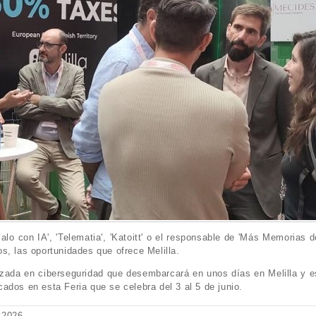
alo con IA', 'Telematia', 'Katoitt' o el responsable de 'Más Memorias d
s, las oportunidades que ofrece Melilla.
izada en ciberseguridad que desembarcará en unos días en Melilla y e
ados en esta Feria que se celebra del 3 al 5 de junio.
 2026