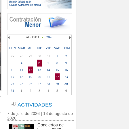
AGOSTO
2026
LUN
MAR
MIE
JUE
VIE
SAB
DOM
27
28
29
30
31
1
2
6
3
4
5
7
8
9
10
11
12
13
14
15
16
17
18
19
20
21
22
23
24
25
26
27
28
29
30
31
1
2
3
4
5
6
e
ACTIVIDADES
s
7 de julio de 2026 | 13 de agosto de
2026
Conciertos de