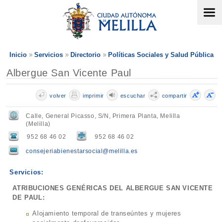
Inicio
Servicios
Directorio
Políticas Sociales y Salud Pública
Albergue San Vicente Paul
volver
imprimir
escuchar
compartir
Calle, General Picasso, S/N, Primera Planta, Melilla
(Melilla)
952 68 46 02
952 68 46 02
consejeriabienestarsocial@melilla.es
Servicios:
ATRIBUCIONES GENÉRICAS DEL ALBERGUE SAN VICENTE
DE PAUL:
Alojamiento temporal de transeúntes y mujeres