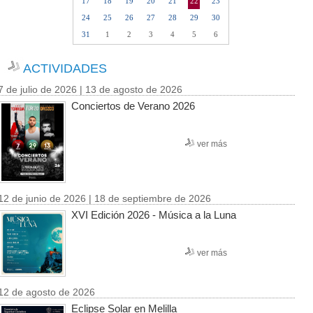
17
18
19
20
21
22
23
24
25
26
27
28
29
30
31
1
2
3
4
5
6
ACTIVIDADES
7 de julio de 2026 | 13 de agosto de 2026
Conciertos de Verano 2026
ver más
12 de junio de 2026 | 18 de septiembre de 2026
XVI Edición 2026 - Música a la Luna
ver más
12 de agosto de 2026
Eclipse Solar en Melilla