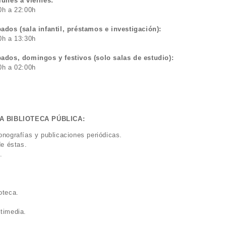
lunes a viernes:
0h a 22:00h
ados (sala infantil, préstamos e investigación):
0h a 13:30h
ados, domingos y festivos (solo salas de estudio):
0h a 02:00h
AS DE LA BIBLIOTECA PÚBLICA:
onografías y publicaciones periódicas.
de éstas.
.
oteca.
timedia.