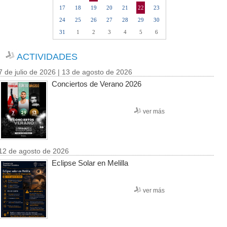
17
18
19
20
21
22
23
24
25
26
27
28
29
30
31
1
2
3
4
5
6
ACTIVIDADES
7 de julio de 2026 | 13 de agosto de 2026
Conciertos de Verano 2026
ver más
12 de agosto de 2026
Eclipse Solar en Melilla
ver más