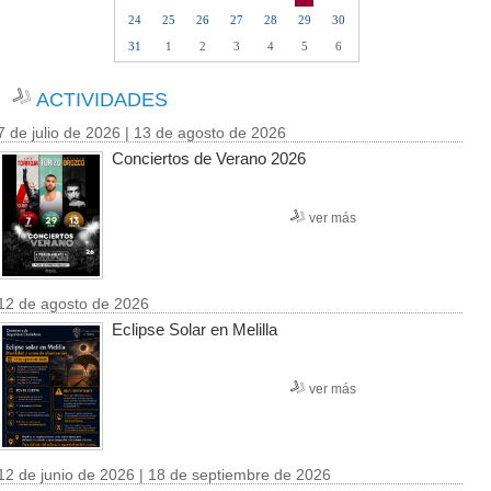
24
25
26
27
28
29
30
31
1
2
3
4
5
6
ACTIVIDADES
7 de julio de 2026 | 13 de agosto de 2026
Conciertos de Verano 2026
ver más
12 de agosto de 2026
Eclipse Solar en Melilla
ver más
12 de junio de 2026 | 18 de septiembre de 2026