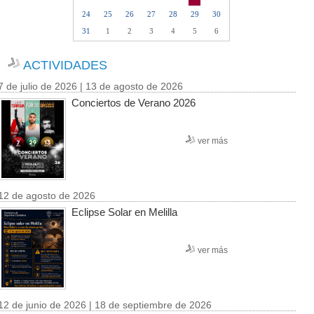
24
25
26
27
28
29
30
31
1
2
3
4
5
6
ACTIVIDADES
7 de julio de 2026 | 13 de agosto de 2026
Conciertos de Verano 2026
ver más
12 de agosto de 2026
Eclipse Solar en Melilla
ver más
12 de junio de 2026 | 18 de septiembre de 2026