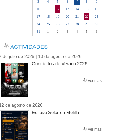
7
3
4
5
6
8
9
10
11
12
13
14
15
16
17
18
19
20
21
22
23
24
25
26
27
28
29
30
31
1
2
3
4
5
6
ACTIVIDADES
7 de julio de 2026 | 13 de agosto de 2026
Conciertos de Verano 2026
ver más
12 de agosto de 2026
Eclipse Solar en Melilla
ver más