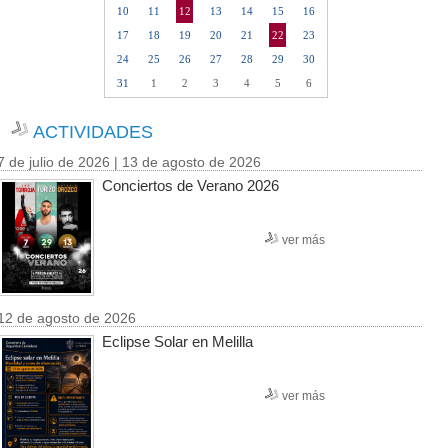
10
11
12
13
14
15
16
17
18
19
20
21
22
23
24
25
26
27
28
29
30
31
1
2
3
4
5
6
ACTIVIDADES
7 de julio de 2026 | 13 de agosto de 2026
Conciertos de Verano 2026
ver más
12 de agosto de 2026
Eclipse Solar en Melilla
ver más