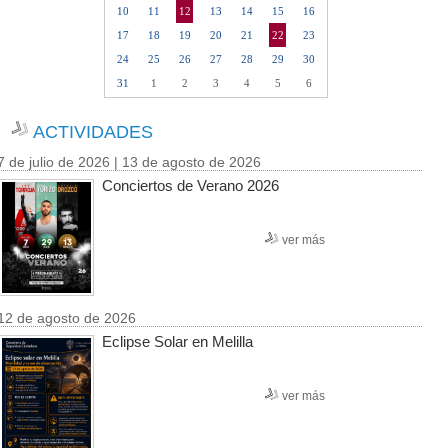
10
11
12
13
14
15
16
17
18
19
20
21
22
23
24
25
26
27
28
29
30
31
1
2
3
4
5
6
ACTIVIDADES
7 de julio de 2026 | 13 de agosto de 2026
Conciertos de Verano 2026
ver más
12 de agosto de 2026
Eclipse Solar en Melilla
ver más