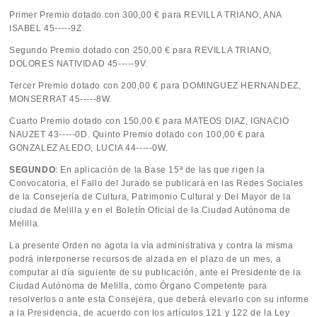
Primer Premio dotado con 300,00 € para REVILLA TRIANO, ANA
ISABEL 45-----9Z.
Segundo Premio dotado con 250,00 € para REVILLA TRIANO,
DOLORES NATIVIDAD 45-----9V.
Tercer Premio dotado con 200,00 € para DOMINGUEZ HERNANDEZ,
MONSERRAT 45-----8W.
Cuarto Premio dotado con 150,00 € para MATEOS DIAZ, IGNACIO
NAUZET 43-----0D. Quinto Premio dotado con 100,00 € para
GONZALEZ ALEDO, LUCIA 44-----0W.
SEGUNDO
: En aplicación de la Base 15ª de las que rigen la
Convocatoria, el Fallo del Jurado se publicará en las Redes Sociales
de la Consejería de Cultura, Patrimonio Cultural y Del Mayor de la
ciudad de Melilla y en el Boletín Oficial de la Ciudad Autónoma de
Melilla.
La presente Orden no agota la vía administrativa y contra la misma
podrá interponerse recursos de alzada en el plazo de un mes, a
computar al día siguiente de su publicación, ante el Presidente de la
Ciudad Autónoma de Melilla, como Órgano Competente para
resolverlos o ante esta Consejera, que deberá elevarlo con su informe
a la Presidencia, de acuerdo con los artículos 121 y 122 de la Ley