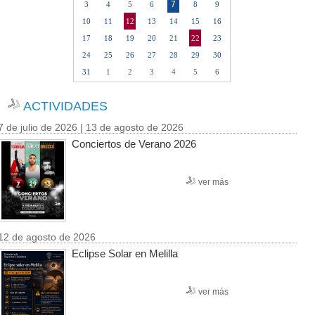
7
3
4
5
6
8
9
10
11
12
13
14
15
16
17
18
19
20
21
22
23
24
25
26
27
28
29
30
31
1
2
3
4
5
6
ACTIVIDADES
7 de julio de 2026 | 13 de agosto de 2026
Conciertos de Verano 2026
ver más
12 de agosto de 2026
Eclipse Solar en Melilla
ver más