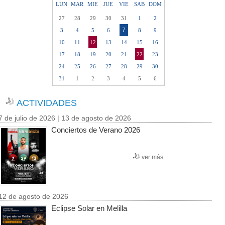
LUN
MAR
MIE
JUE
VIE
SAB
DOM
27
28
29
30
31
1
2
7
3
4
5
6
8
9
10
11
12
13
14
15
16
17
18
19
20
21
22
23
24
25
26
27
28
29
30
31
1
2
3
4
5
6
ACTIVIDADES
7 de julio de 2026 | 13 de agosto de 2026
Conciertos de Verano 2026
ver más
12 de agosto de 2026
Eclipse Solar en Melilla