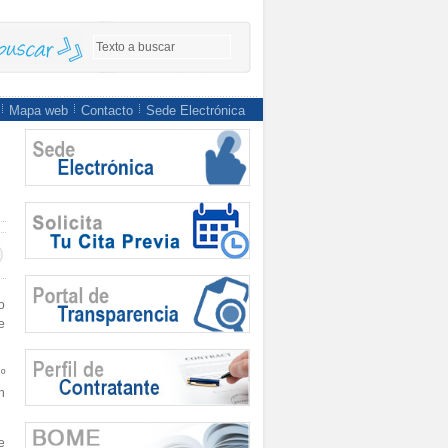
Mapa web
Contacto
Sede Electrónica
o
e
º
n
e