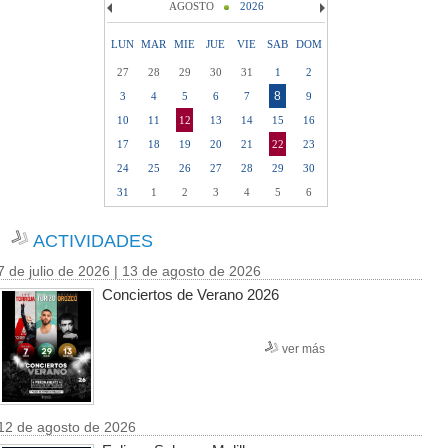
AGOSTO
2026
LUN
MAR
MIE
JUE
VIE
SAB
DOM
27
28
29
30
31
1
2
8
3
4
5
6
7
9
10
11
12
13
14
15
16
17
18
19
20
21
22
23
24
25
26
27
28
29
30
31
1
2
3
4
5
6
ACTIVIDADES
7 de julio de 2026 | 13 de agosto de 2026
Conciertos de Verano 2026
ver más
12 de agosto de 2026