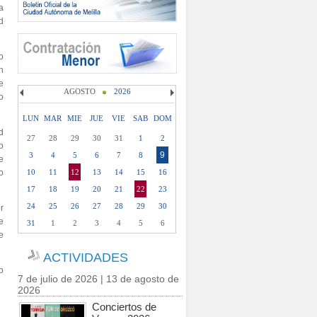
a
d
o
n
e
AGOSTO
2026
o
LUN
MAR
MIE
JUE
VIE
SAB
DOM
d
27
28
29
30
31
1
2
o
9
3
4
5
6
7
8
e
o
10
11
12
13
14
15
16
17
18
19
20
21
22
23
24
25
26
27
28
29
30
r
e
31
1
2
3
4
5
6
e
ACTIVIDADES
o
7 de julio de 2026 | 13 de agosto de
2026
Conciertos de