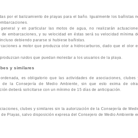
adas por el balizamiento de playas para el baño. Igualmente los bañistas n
 embarcaciones.
eneral y en particular las motos de agua, no realizarán actuacione
a de embarcaciones, y su velocidad en éstas será su velocidad mínima d
 incluso debiendo pararse si hubiese bañistas.
caciones a motor que produzca olor a hidrocarburos, dado que el olor e
roduzcan ruidos que puedan molestar a los usuarios de la playa.
bes y similares
rdenada, es obligatorio que las actividades de asociaciones, clubes 
ón de la Consejería de Medio Ambiente, sin que esto exima de otra
ción deberá solicitarse con un mínimo de 15 días de anticipación.
ciaciones, clubes y similares sin la autorización de la Consejería de Medi
an de Playas, salvo disposición expresa del Consejero de Medio Ambiente e