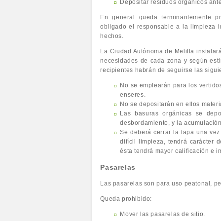
Depositar residuos orgánicos ant
En general queda terminantemente pro
obligado el responsable a la limpieza i
hechos.
La Ciudad Autónoma de Melilla instalará
necesidades de cada zona y según estim
recipientes habrán de seguirse las sigu
No se emplearán para los vertido
enseres.
No se depositarán en ellos mater
Las basuras orgánicas se depos
desbordamiento, y la acumulación
Se deberá cerrar la tapa una vez
difícil limpieza, tendrá carácter
ésta tendrá mayor calificación e i
Pasarelas
Las pasarelas son para uso peatonal, pe
Queda prohibido:
Mover las pasarelas de sitio.