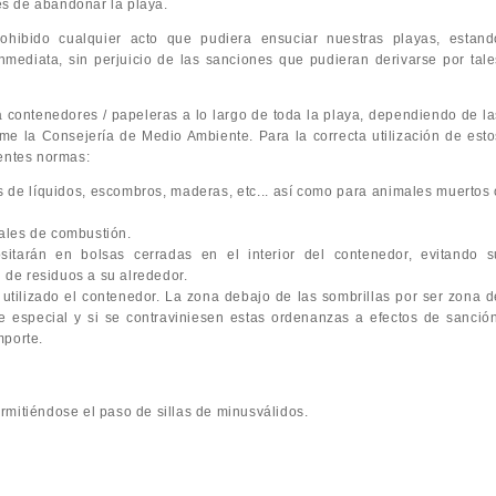
es de abandonar la playa.
hibido cualquier acto que pudiera ensuciar nuestras playas, estand
nmediata, sin perjuicio de las sanciones que pudieran derivarse por tale
 contenedores / papeleras a lo largo de toda la playa, dependiendo de la
e la Consejería de Medio Ambiente. Para la correcta utilización de esto
ientes normas:
s de líquidos, escombros, maderas, etc... así como para animales muertos 
iales de combustión.
itarán en bolsas cerradas en el interior del contenedor, evitando s
 de residuos a su alrededor.
 utilizado el contenedor. La zona debajo de las sombrillas por ser zona d
 de especial y si se contraviniesen estas ordenanzas a efectos de sanción
mporte.
rmitiéndose el paso de sillas de minusválidos.