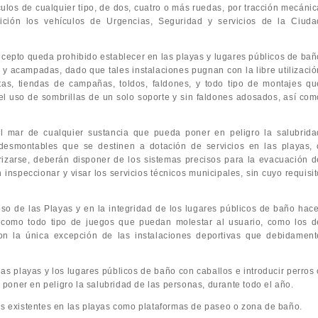
culos de cualquier tipo, de dos, cuatro o más ruedas, por tracción mecánic
ción los vehículos de Urgencias, Seguridad y servicios de la Ciuda
cepto queda prohibido establecer en las playas y lugares públicos de bañ
y acampadas, dado que tales instalaciones pugnan con la libre utilizació
tas, tiendas de campañas, toldos, faldones, y todo tipo de montajes qu
el uso de sombrillas de un solo soporte y sin faldones adosados, así com
al mar de cualquier sustancia que pueda poner en peligro la salubrida
s desmontables que se destinen a dotación de servicios en las playas, 
rizarse, deberán disponer de los sistemas precisos para la evacuación d
inspeccionar y visar los servicios técnicos municipales, sin cuyo requisit
so de las Playas y en la integridad de los lugares públicos de baño hace
sí como todo tipo de juegos que puedan molestar al usuario, como los d
.; con la única excepción de las instalaciones deportivas que debidament
as playas y los lugares públicos de baño con caballos e introducir perros 
poner en peligro la salubridad de las personas, durante todo el año.
nes existentes en las playas como plataformas de paseo o zona de baño.