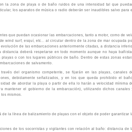
en la zona de playa o de baño ruidos de una intensidad tal que pueda
rticular, los aparatos de música o radio deberán ser inaudibles salvo para 
dentes que puedan ocasionar las embarcaciones, tanto a motor, como de vel
e wind surf, esquí, etc... al circular dentro de la zona de mar ocupada po
 evolución de las embarcaciones anteriormente citadas, a distancia inferio
a distancia deberá respetarse en todo momento aunque no haya bañista
s playas o con los lugares públicos de baño. Dentro de estas zonas estar
 embarcaciones de salvamento.
través del organismo competente, se fijarán en las playas, canales d
iones, debidamente señalizados, y en los que queda prohibido el baño
dad de abordar la playa o partir de ella lo harán a velocidad mínima d
ra mantener el gobierno de la embarcación), utilizando dichos canales 
e los mismos.
 de la línea de balizamiento de playas con el objeto de poder garantizar l
iones de los socorristas y vigilantes con relación al baño: distancia de l