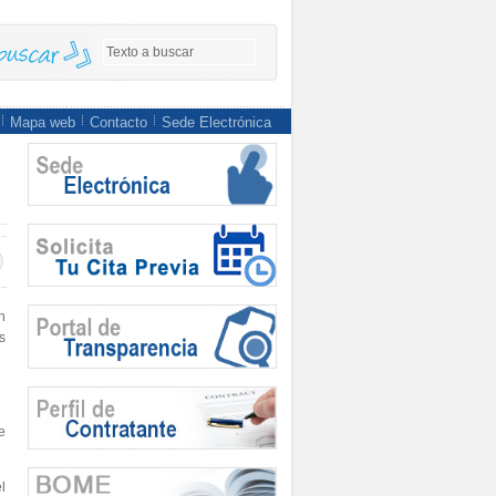
Mapa web
Contacto
Sede Electrónica
n
s
e
l