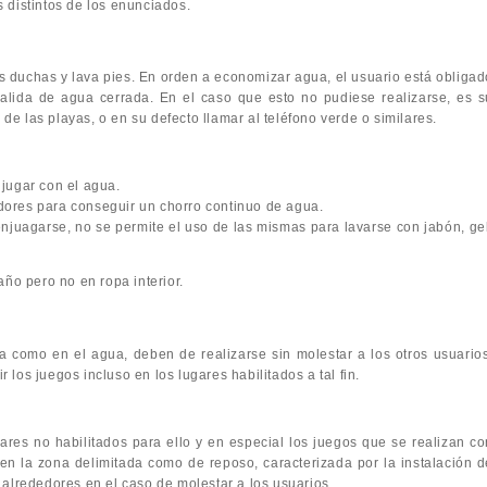
s distintos de los enunciados.
as duchas y lava pies. En orden a economizar agua, el usuario está obligad
salida de agua cerrada. En el caso que esto no pudiese realizarse, es s
a de las playas, o en su defecto llamar al teléfono verde o similares.
 jugar con el agua.
dores para conseguir un chorro continuo de agua.
njuagarse, no se permite el uso de las mismas para lavarse con jabón, gel
año pero no en ropa interior.
a como en el agua, deben de realizarse sin molestar a los otros usuarios
ir los juegos incluso en los lugares habilitados a tal fin.
ares no habilitados para ello y en especial los juegos que se realizan co
 en la zona delimitada como de reposo, caracterizada por la instalación d
 alrededores en el caso de molestar a los usuarios.