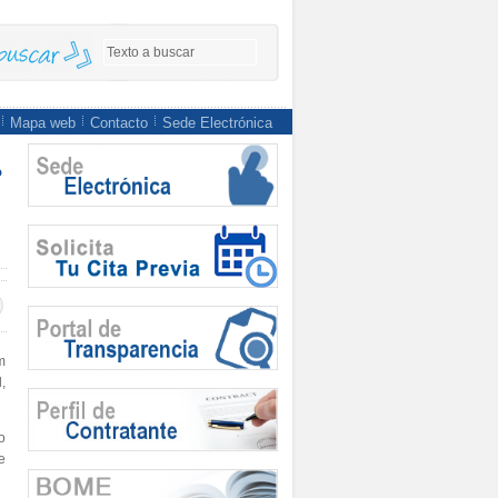
Mapa web
Contacto
Sede Electrónica
o
m
,
o
e