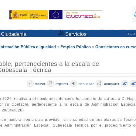
Ciudadanía
Servicios
Inicio
nistración Pública e Igualdad
Empleo Público
Oposiciones en curs
ble, pertenecientes a la escala de
 Subescala Técnica
volver
imprimir
escuchar
compartir
e 2026, relativa a el nombramiento como funcionario de carrera a D. Naji
ico Contable, perteneciente a la escala de Administración Especial
 28/04/2026).
tas de nombramiento para provisión en propiedad de tres plazas de Técnic
de Administración Especial, Subescala Técnica por el procedimiento d