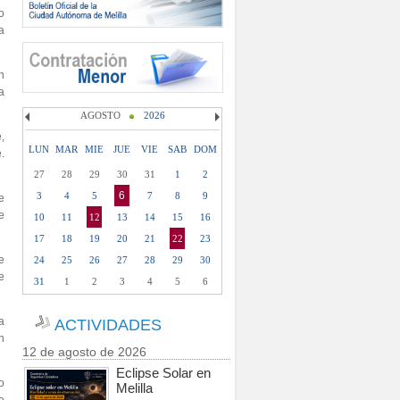
o
a
n
a
AGOSTO
2026
e,
LUN
MAR
MIE
JUE
VIE
SAB
DOM
.
27
28
29
30
31
1
2
6
3
4
5
7
8
9
e
e
10
11
12
13
14
15
16
17
18
19
20
21
22
23
e
24
25
26
27
28
29
30
e
31
1
2
3
4
5
6
 a
ACTIVIDADES
n
12 de agosto de 2026
Eclipse Solar en
o
Melilla