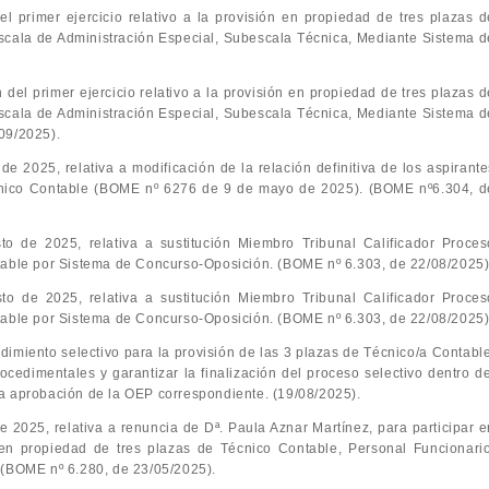
del primer ejercicio relativo a la provisión en propiedad de tres plazas d
Escala de Administración Especial, Subescala Técnica, Mediante Sistema d
n del primer ejercicio relativo a la provisión en propiedad de tres plazas 
Escala de Administración Especial, Subescala Técnica, Mediante Sistema d
09/2025).
e 2025, relativa a modificación de la relación definitiva de los aspirante
écnico Contable (BOME nº 6276 de 9 de mayo de 2025). (BOME nº6.304, d
o de 2025, relativa a sustitución Miembro Tribunal Calificador Proces
ntable por Sistema de Concurso-Oposición. (BOME nº 6.303, de 22/08/2025
o de 2025, relativa a sustitución Miembro Tribunal Calificador Proces
ntable por Sistema de Concurso-Oposición. (BOME nº 6.303, de 22/08/2025
dimiento selectivo para la provisión de las 3 plazas de Técnico/a Contable
rocedimentales y garantizar la finalización del proceso selectivo dentro de
a aprobación de la OEP correspondiente. (19/08/2025).
 2025, relativa a renuncia de Dª. Paula Aznar Martínez, para participar e
 en propiedad de tres plazas de Técnico Contable, Personal Funcionario
 (BOME nº 6.280, de 23/05/2025).