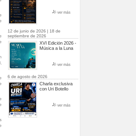
e
ver más
e
e
12 de junio de 2026 | 18 de
septiembre de 2026
e
e
XVI Edición 2026 -
Música a la Luna
ón
,
ver más
6 de agosto de 2026
e
Charla exclusiva
e
con Uri Botello
e
e
ver más
s
e