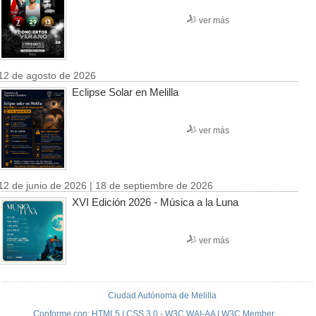
ver más
12 de agosto de 2026
Eclipse Solar en Melilla
ver más
12 de junio de 2026 | 18 de septiembre de 2026
XVI Edición 2026 - Música a la Luna
ver más
Ciudad Autónoma de Melilla
Conforme con: HTML5 | CSS 3.0 - W3C WAI-AA | W3C Member