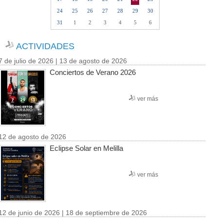
24
25
26
27
28
29
30
31
1
2
3
4
5
6
ACTIVIDADES
7 de julio de 2026 | 13 de agosto de 2026
Conciertos de Verano 2026
ver más
12 de agosto de 2026
Eclipse Solar en Melilla
ver más
12 de junio de 2026 | 18 de septiembre de 2026