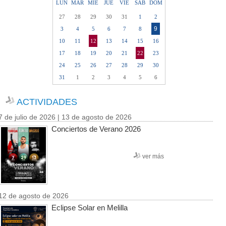
LUN
MAR
MIE
JUE
VIE
SAB
DOM
27
28
29
30
31
1
2
9
3
4
5
6
7
8
10
11
12
13
14
15
16
17
18
19
20
21
22
23
24
25
26
27
28
29
30
31
1
2
3
4
5
6
ACTIVIDADES
7 de julio de 2026 | 13 de agosto de 2026
Conciertos de Verano 2026
ver más
12 de agosto de 2026
Eclipse Solar en Melilla