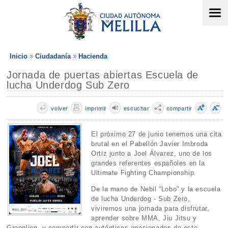
Inicio
Ciudadanía
Hacienda
Jornada de puertas abiertas Escuela de
lucha Underdog Sub Zero
volver
imprimir
escuchar
compartir
El próximo 27 de junio tenemos una cita
brutal en el Pabellón Javier Imbroda
Ortiz junto a Joel Álvarez, uno de los
grandes referentes españoles en la
Ultimate Fighting Championship.
De la mano de Nebil “Lobo” y la escuela
de lucha Underdog - Sub Zero,
viviremos una jornada para disfrutar,
aprender sobre MMA, Jiu Jitsu y
Grappling, y compartir con auténticos apasionados de este