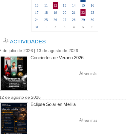
10
11
12
13
14
15
16
17
18
19
20
21
22
23
24
25
26
27
28
29
30
31
1
2
3
4
5
6
ACTIVIDADES
7 de julio de 2026 | 13 de agosto de 2026
Conciertos de Verano 2026
ver más
12 de agosto de 2026
Eclipse Solar en Melilla
ver más