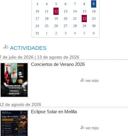
9
3
4
5
6
7
8
10
11
12
13
14
15
16
17
18
19
20
21
22
23
24
25
26
27
28
29
30
31
1
2
3
4
5
6
ACTIVIDADES
7 de julio de 2026 | 13 de agosto de 2026
Conciertos de Verano 2026
ver más
12 de agosto de 2026
Eclipse Solar en Melilla
ver más