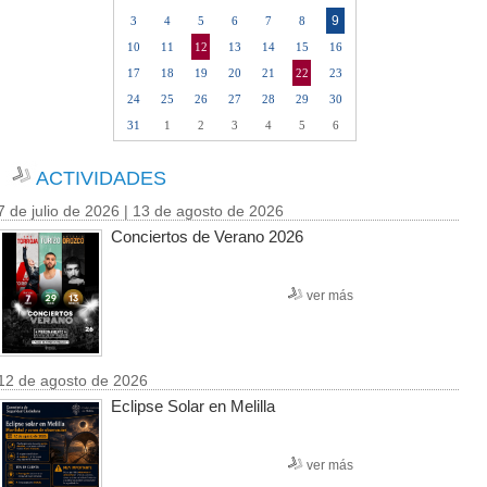
9
3
4
5
6
7
8
10
11
12
13
14
15
16
17
18
19
20
21
22
23
24
25
26
27
28
29
30
31
1
2
3
4
5
6
ACTIVIDADES
7 de julio de 2026 | 13 de agosto de 2026
Conciertos de Verano 2026
ver más
12 de agosto de 2026
Eclipse Solar en Melilla
ver más