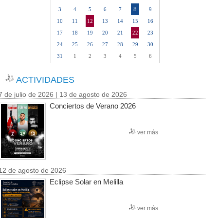
8
3
4
5
6
7
9
10
11
12
13
14
15
16
17
18
19
20
21
22
23
24
25
26
27
28
29
30
31
1
2
3
4
5
6
ACTIVIDADES
7 de julio de 2026 | 13 de agosto de 2026
Conciertos de Verano 2026
ver más
12 de agosto de 2026
Eclipse Solar en Melilla
ver más