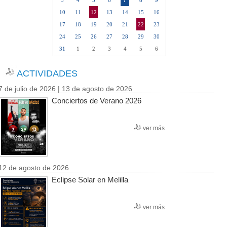
7
3
4
5
6
8
9
10
11
12
13
14
15
16
17
18
19
20
21
22
23
24
25
26
27
28
29
30
31
1
2
3
4
5
6
ACTIVIDADES
7 de julio de 2026 | 13 de agosto de 2026
Conciertos de Verano 2026
ver más
12 de agosto de 2026
Eclipse Solar en Melilla
ver más