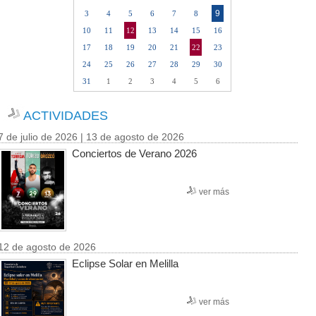
9
3
4
5
6
7
8
10
11
12
13
14
15
16
17
18
19
20
21
22
23
24
25
26
27
28
29
30
31
1
2
3
4
5
6
ACTIVIDADES
7 de julio de 2026 | 13 de agosto de 2026
Conciertos de Verano 2026
ver más
12 de agosto de 2026
Eclipse Solar en Melilla
ver más