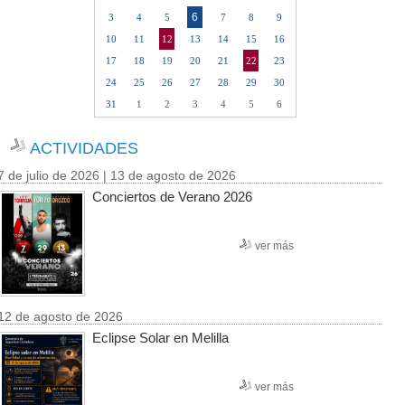
6
3
4
5
7
8
9
10
11
12
13
14
15
16
17
18
19
20
21
22
23
24
25
26
27
28
29
30
31
1
2
3
4
5
6
ACTIVIDADES
7 de julio de 2026 | 13 de agosto de 2026
Conciertos de Verano 2026
ver más
12 de agosto de 2026
Eclipse Solar en Melilla
ver más