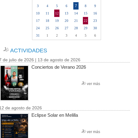
7
3
4
5
6
8
9
10
11
12
13
14
15
16
17
18
19
20
21
22
23
24
25
26
27
28
29
30
31
1
2
3
4
5
6
ACTIVIDADES
7 de julio de 2026 | 13 de agosto de 2026
Conciertos de Verano 2026
ver más
12 de agosto de 2026
Eclipse Solar en Melilla
ver más