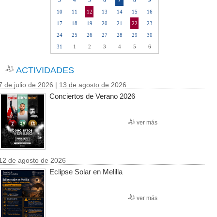
7
3
4
5
6
8
9
10
11
12
13
14
15
16
17
18
19
20
21
22
23
24
25
26
27
28
29
30
31
1
2
3
4
5
6
ACTIVIDADES
7 de julio de 2026 | 13 de agosto de 2026
Conciertos de Verano 2026
ver más
12 de agosto de 2026
Eclipse Solar en Melilla
ver más